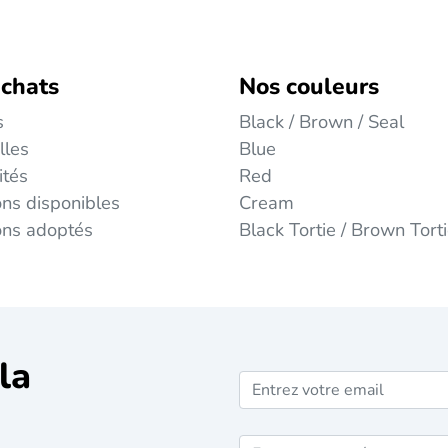
 chats
Nos couleurs
s
Black / Brown / Seal
lles
Blue
ités
Red
ns disponibles
Cream
ons adoptés
Black Tortie / Brown Tort
la