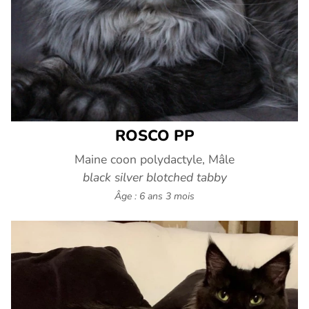
ROSCO PP
Maine coon polydactyle, Mâle
black silver blotched tabby
Âge : 6 ans 3 mois