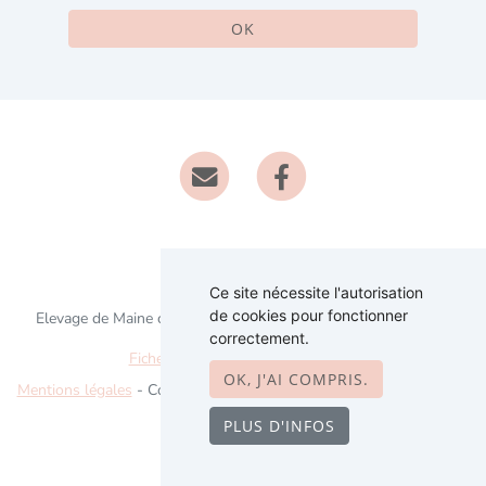
OK
Ce site nécessite l'autorisation
de cookies pour fonctionner
Elevage de Maine coon/polydactyle depuis 2018 situé en Gers
correctement.
Fiche race Maine coon polydactyle
OK, J'AI COMPRIS.
Mentions légales
- Copyright© Le Ranch de Daska 2026 - Site créé
avec
WeBreed
PLUS D'INFOS