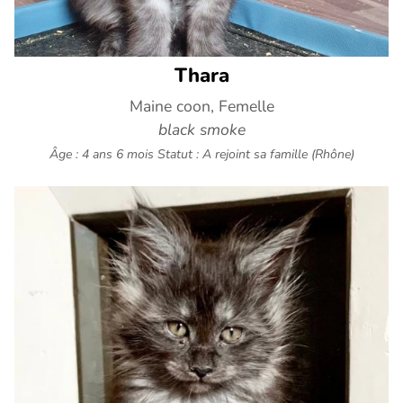
Thara
Maine coon, Femelle
black smoke
Âge : 4 ans 6 mois
Statut : A rejoint sa famille (Rhône)