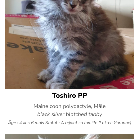
Toshiro PP
Maine coon polydactyle, Mâle
black silver blotched tabby
Âge : 4 ans 6 mois
Statut : A rejoint sa famille (Lot-et-Garonne)