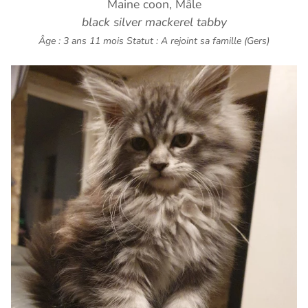
Maine coon, Mâle
black silver mackerel tabby
Âge : 3 ans 11 mois
Statut : A rejoint sa famille (Gers)