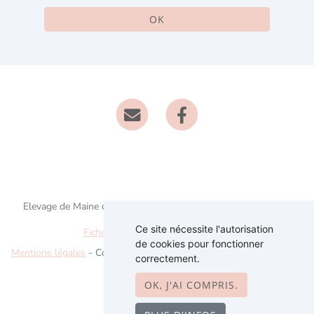
OK
Elevage de Maine coon/polydactyle depuis 2018 situé en Gers
Ce site nécessite l'autorisation
Fiche race Maine coon polydactyle
de cookies pour fonctionner
Mentions légales
- Copyright© Le Ranch de Daska 2026 - Site créé
correctement.
avec
WeBreed
OK, J'AI COMPRIS.